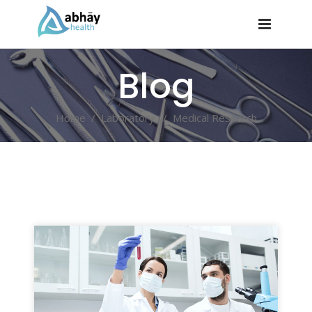
Blog
Home
/
Laboratory
/
Medical Research