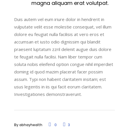
magna aliquam erat volutpat.
Duis autem vel eum iriure dolor in hendrerit in
vulputate velit esse molestie consequat, vel illum
dolore eu feugiat nulla facilisis at vero eros et
accumsan et iusto odio dignissim qui blandit
praesent luptatum zzril delenit augue duis dolore
te feugait nulla facilisi. Nam liber tempor cum
soluta nobis eleifend option congue nihil imperdiet
doming id quod mazim placerat facer possim
assum. Typi non habent claritatem insitam; est
usus legentis in iis qui facit eorum claritatem.
Investigationes demonstraverunt.
By
abhayhealth
0
3