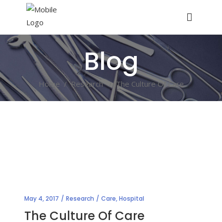
Blog
Home
/
Research
/
The Culture Of Care
May 4, 2017
Research
Care
,
Hospital
The Culture Of Care