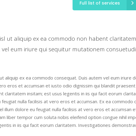
Full list of services
 nisl ut aliquip ex ea commodo non habent claritatem
et vel eum iriure qui sequitur mutationem consuet
l ut aliquip ex ea commodo consequat. Duis autem vel eum iriure do
t vero eros et accumsan et iusto odio dignissim qui blandit praesent
ent claritatem insitam; est usus legentis in iis qui facit eorum cl
eu feugiat nulla facilisis at vero eros et accumsan. Ex ea commodo 
l illum dolore eu feugiat nulla facilisis at vero eros et accumsan 
si. Nam liber tempor cum soluta nobis eleifend option congue nihil
entis in iis qui facit eorum claritatem. Investigationes demonstra