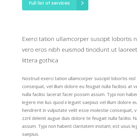
Full list of services
Exerci tation ullamcorper suscipit lobortis
vero eros nibh euismod tincidunt ut laore
littera gothica
Nostrud exerci tation ullamcorper suscipit lobortis nis
consequat, vel illum dolore eu feugiat nulla facilisis a
nulla facilisi. lacerat facer possim assum. Typi non hab
legere me lius quod ii legunt saepius vel illum dolore 
hendrerit in vulputate velit esse molestie consequat, ve
zzril delenit augue duis dolore te feugait nulla facili
assum. Typi non habent claritatem insitam; est usus leg
saepius.