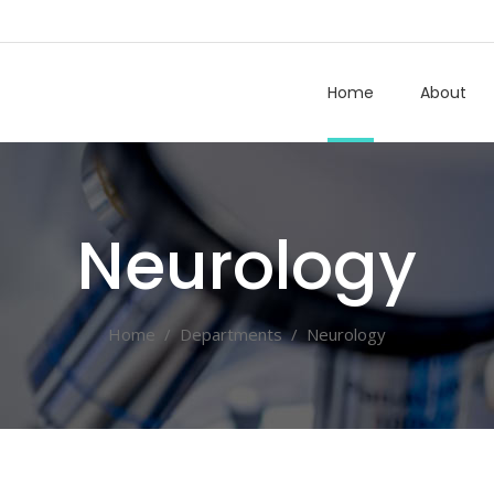
Home
About
Neurology
Home
/
Departments
/
Neurology