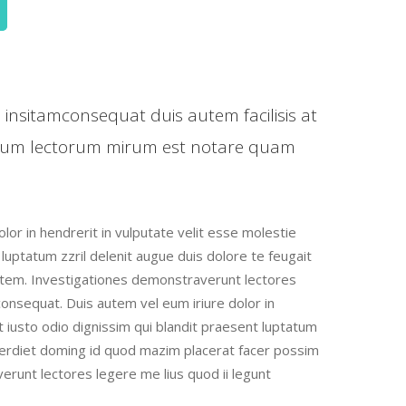
 insitamconsequat duis autem facilisis at
udium lectorum mirum est notare quam
lor in hendrerit in vulputate velit esse molestie
 luptatum zzril delenit augue duis dolore te feugait
aritatem. Investigationes demonstraverunt lectores
consequat. Duis autem vel eum iriure dolor in
et iusto odio dignissim qui blandit praesent luptatum
 imperdiet doming id quod mazim placerat facer possim
verunt lectores legere me lius quod ii legunt