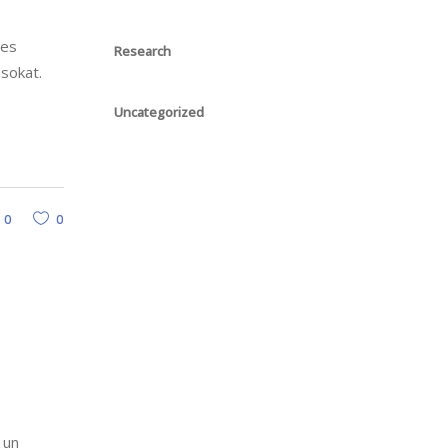
ges
Research
ásokat.
Uncategorized
0
0
 un