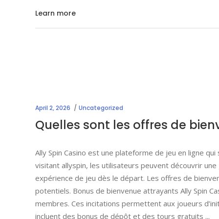
Learn more
April 2, 2026
Uncategorized
Quelles sont les offres de bien
Ally Spin Casino est une plateforme de jeu en ligne qui
visitant allyspin, les utilisateurs peuvent découvrir un
expérience de jeu dès le départ. Les offres de bienvenu
potentiels. Bonus de bienvenue attrayants Ally Spin C
membres. Ces incitations permettent aux joueurs d’ini
incluent des bonus de dépôt et des tours gratuits