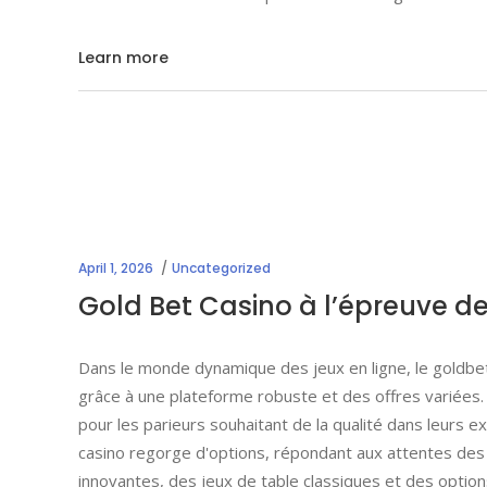
Learn more
April 1, 2026
Uncategorized
Gold Bet Casino à l’épreuve d
Dans le monde dynamique des jeux en ligne, le goldbet
grâce à une plateforme robuste et des offres variées.
pour les parieurs souhaitant de la qualité dans leurs 
casino regorge d'options, répondant aux attentes des
innovantes, des jeux de table classiques et des option