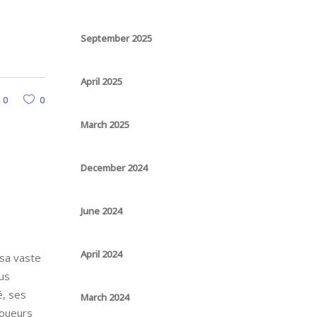
September 2025
April 2025
0
0
March 2025
December 2024
June 2024
April 2024
 sa vaste
ous
é, ses
March 2024
joueurs