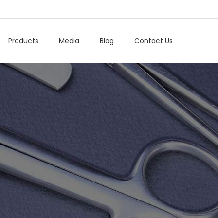
Products
Media
Blog
Contact Us