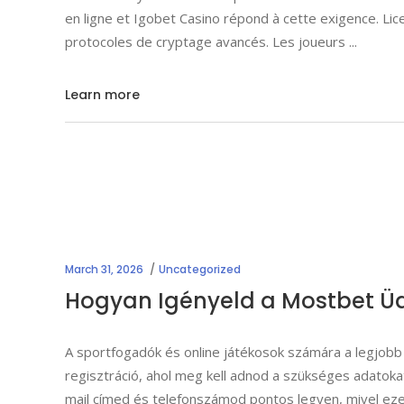
en ligne et Igobet Casino répond à cette exigence. Lic
protocoles de cryptage avancés. Les joueurs
Learn more
March 31, 2026
Uncategorized
Hogyan Igényeld a Mostbet Üd
A sportfogadók és online játékosok számára a legjobb a
regisztráció, ahol meg kell adnod a szükséges adatoka
mail címed és telefonszámod pontos legyen, mivel ezek